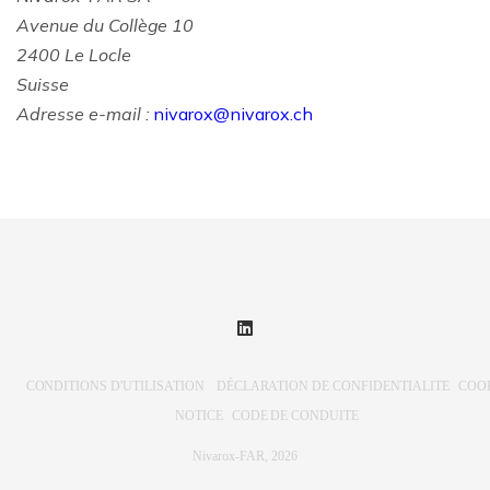
Avenue du Collège 10
2400 Le Locle
Suisse
Adresse e-mail :
nivarox@nivarox.ch
CONDITIONS D'UTILISATION
DÉCLARATION DE CONFIDENTIALITE
COO
NOTICE
CODE DE CONDUITE
Nivarox-FAR, 2026