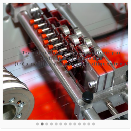
Transformation de la matière par
tréfilage et laminage
(très petites à moyennes dimensions)